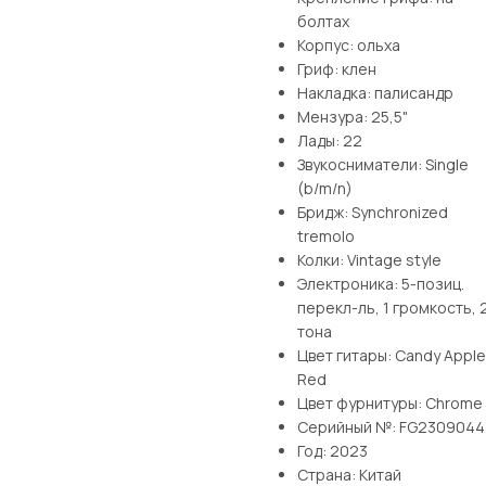
болтах
Корпус: ольха
Гриф: клен
Накладка: палисандр
Мензура: 25,5"
Лады: 22
Звукосниматели: Single
(b/m/n)
Бридж: Synchronized
tremolo
Колки: Vintage style
Электроника: 5-позиц.
перекл-ль, 1 громкость, 
тона
Цвет гитары: Candy Apple
Red
Цвет фурнитуры: Chrome
Серийный №: FG2309044
Год: 2023
Страна: Китай