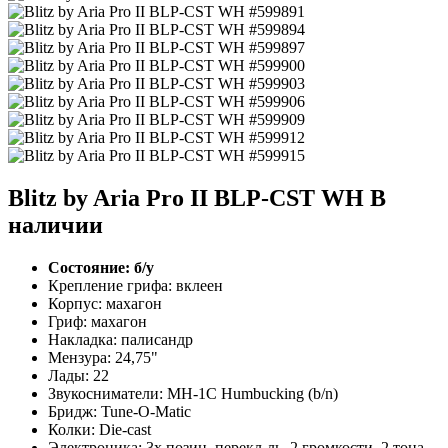
Blitz by Aria Pro II BLP-CST WH
В
наличии
Состояние: б/у
Крепление грифа: вклеен
Корпус: махагон
Гриф: махагон
Накладка: палисандр
Мензура: 24,75"
Лады: 22
Звукосниматели: MH-1C Humbucking (b/n)
Бридж: Tune-O-Matic
Колки: Die-cast
Электроника: 3х позиц. перекл-ль, 2 громкости, 2 тона