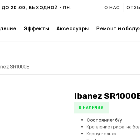
0 ДО 20:00, ВЫХОДНОЙ - ПН.
О НАС
ОТЗ
иление
Эффекты
Аксессуары
Ремонт и обслу
anez SR1000E
Ibanez SR1000
В НАЛИЧИИ
Состояние: б/у
Крепление грифа: на бо
Корпус: ольха