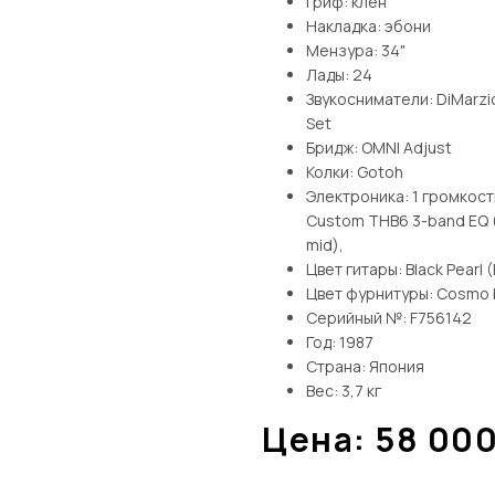
Гриф: клён
Накладка: эбони
Мензура: 34"
Лады: 24
Звукосниматели: DiMarzio
Set
Бридж: OMNI Adjust
Колки: Gotoh
Электроника: 1 громкость
Custom THB6 3-band EQ (
mid),
Цвет гитары: Black Pearl (
Цвет фурнитуры: Cosmo 
Серийный №: F756142
Год: 1987
Страна: Япония
Вес: 3,7 кг
Цена:
58 00