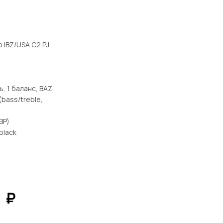
 IBZ/USA C2 PJ
, 1 баланс, BAZ
bass/treble,
BP)
black
0
₽